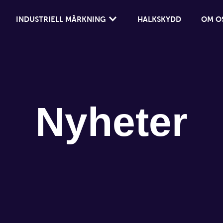
INDUSTRIELL MÄRKNING
HALKSKYDD
OM O
IMD (IN-MOULD DECORATION)
INSTRUMENTPANELER OCH DISPLAYFÖNSTER
OVERLAYPANELER OCH MEMBRANE SWITCHES
Nyheter
SKYLTAR, DEKALER OCH ETIKETTER